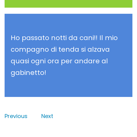
Ho passato notti da cani!! Il mio
compagno di tenda si alzava
quasi ogni ora per andare al
gabinetto!
Previous
Next