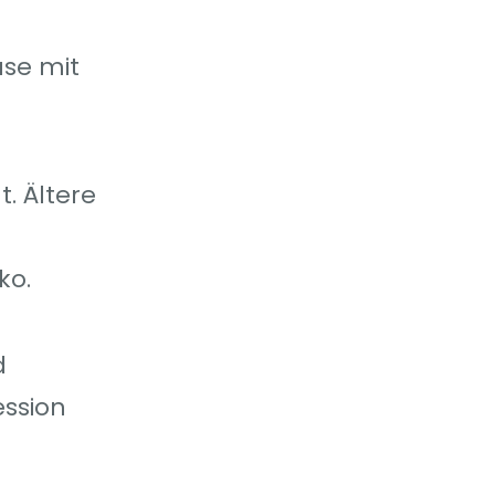
se mit
. Ältere
ko.
d
ssion