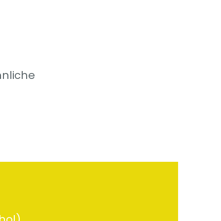
nliche
hol)