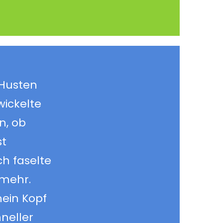
 Husten
wickelte
n, ob
st
h faselte
 mehr.
mein Kopf
hneller