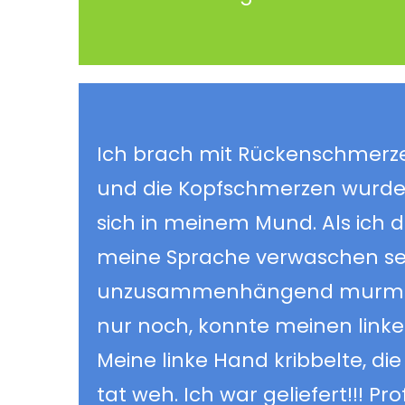
Ich brach mit Rückenschmerze
und die Kopfschmerzen wurden
sich in meinem Mund. Als ich d
meine Sprache verwaschen sei.
unzusammenhängend murmeln g
nur noch, konnte meinen linke
Meine linke Hand kribbelte, di
tat weh. Ich war geliefert!!! Pr