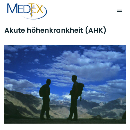
Skip
to
content
Akute höhenkrankheit (AHK)