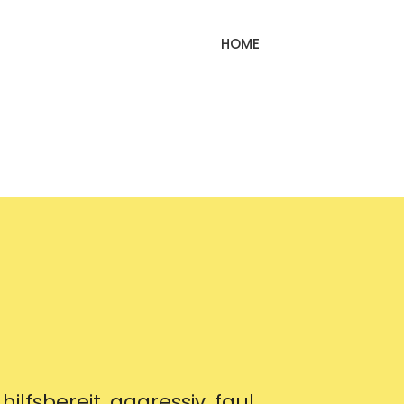
HOME
lfsbereit, aggressiv, faul.