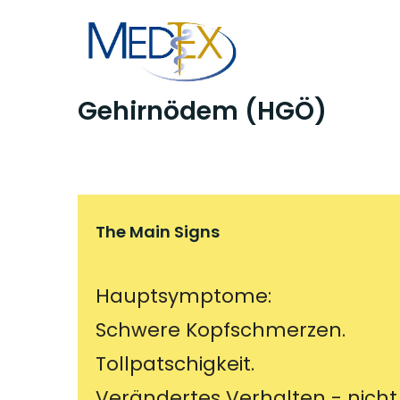
Skip
to
content
Gehirnödem (HGÖ)
The Main Signs
Hauptsymptome:
Schwere Kopfschmerzen.
Tollpatschigkeit.
Verändertes Verhalten - nicht hi