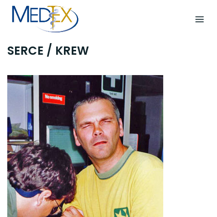
Skip
to
content
SERCE / KREW