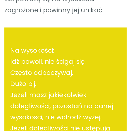
zagrożone i powinny jej unikać.
Na wysokości:
Idź powoli, nie ścigaj się.
Często odpoczywaj.
Dużo pij.
Jeżeli masz jakiekolwiek
dolegliwości, pozostań na danej
wysokości, nie wchodź wyżej.
Jeżeli dolegliwości nie ustępują