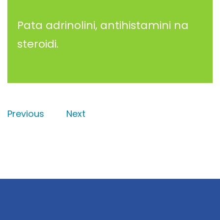
Pata adrinolini, antihistamini na
steroidi.
Previous
Next