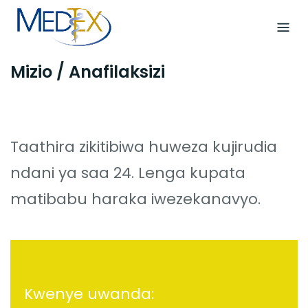
Skip
to
content
Mizio / Anafilaksizi
Taathira zikitibiwa huweza kujirudia
ndani ya saa 24. Lenga kupata
matibabu haraka iwezekanavyo.
Kwenye uwanda: