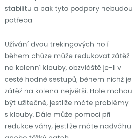
stabilitu a pak tyto podpory nebudou
potřeba.
Užívání dvou trekingových holí
během chůze může redukovat zátěž
na kolenní klouby, obzvláště je-li v
cestě hodně sestupů, během nichž je
zátěž na kolena největší. Hole mohou
být užitečné, jestliže máte problémy
s klouby. Dále může pomoci při
redukce váhy, jestliže máte nadváhu
anebo těžký batoh.