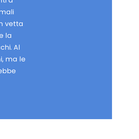
ti a
rmali
in vetta
e la
chi. Al
i, ma le
rebbe