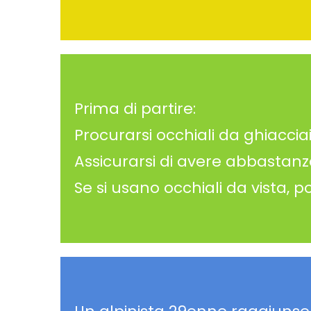
Prima di partire:
Procurarsi occhiali da ghiaccia
Assicurarsi di avere abbastanza
Se si usano occhiali da vista, p