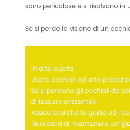
sono pericolose e si risolvono in
Se si perde la visione di un occh
In alta quota:
Usare occhiali ad alta protezio
Se si perdono gli occhiali da s
di fessure orizzontali
Assicurarsi che le guide ed i po
Ricordarsi di mantenere un’igi