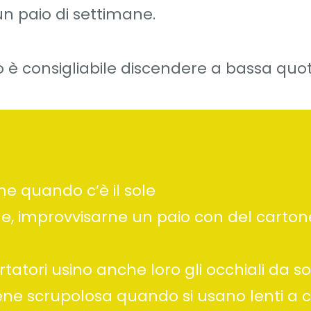
 un paio di settimane.
io è consigliabile discendere a bassa quo
ne quando c’è il sole
ole, improvvisarne un paio con del carton
rtatori usino anche loro gli occhiali da so
ene scrupolosa quando si usano lenti a 