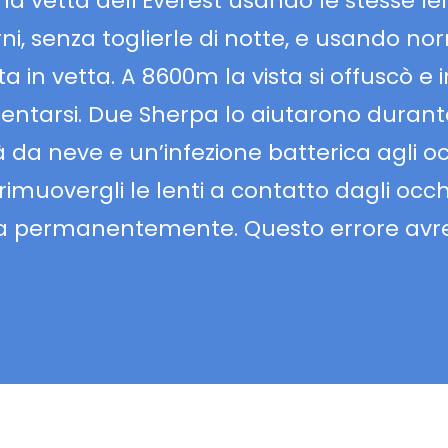
a vetta dell’Everest usando le stesse len
i, senza toglierle di notte, e usando no
ta in vetta. A 8600m la vista si offuscò e 
rientarsi. Due Sherpa lo aiutarono durant
à da neve e un’infezione batterica agli oc
imuovergli le lenti a contatto dagli occh
ista permanentemente. Questo errore av