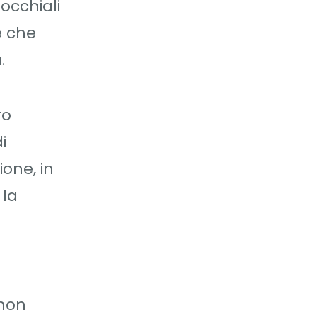
occhiali
e che
.
ro
i
ione, in
 la
 non