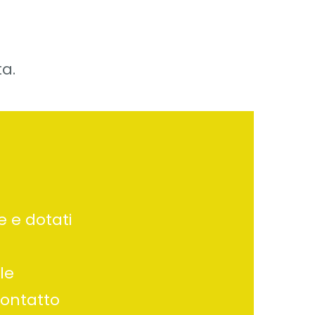
ta.
e e dotati
le
contatto