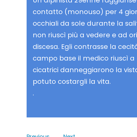
Un alpinista 29enne raggiunse l
contatto (monouso) per 4 giorn
occhiali da sole durante la sali
non riuscì più a vedere e ad o
discesa. Egli contrasse la cecit
campo base il medico riuscì a r
cicatrici danneggiarono la v
potuto costargli la vita.
.
Previous
Next