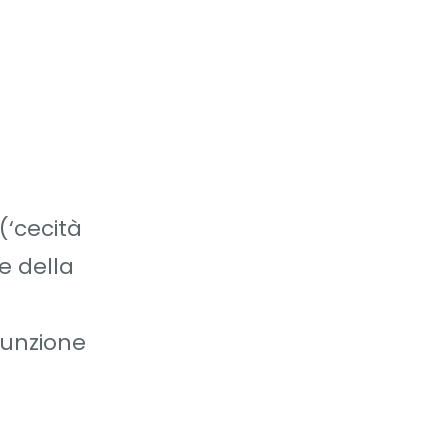
 (‘cecità
re della
ssunzione
n