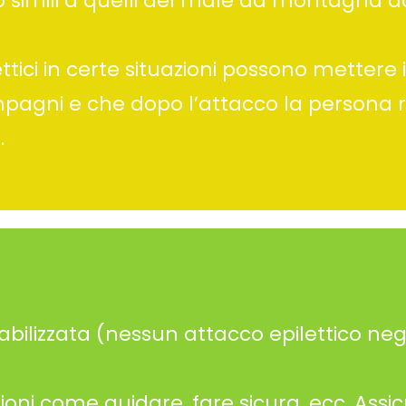
 simili a quelli del male da montagna a
ettici in certe situazioni possono mettere 
ompagni e che dopo l’attacco la persona 
.
tabilizzata (nessun attacco epilettico negl
oni come guidare, fare sicura, ecc. Assic