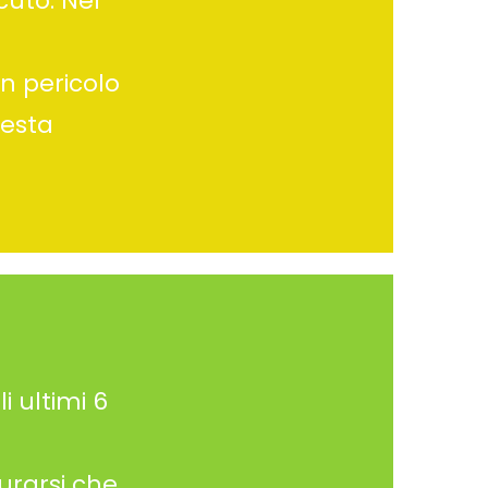
cuto. Nel
in pericolo
resta
i ultimi 6
urarsi che