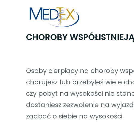
Skip
to
content
CHOROBY WSPÓŁISTNIEJ
Osoby cierpiący na choroby współ
chorujesz lub przebyłeś wiele c
czy pobyt na wysokości nie stano
dostaniesz zezwolenie na wyjazd,
zadbać o siebie na wysokości.