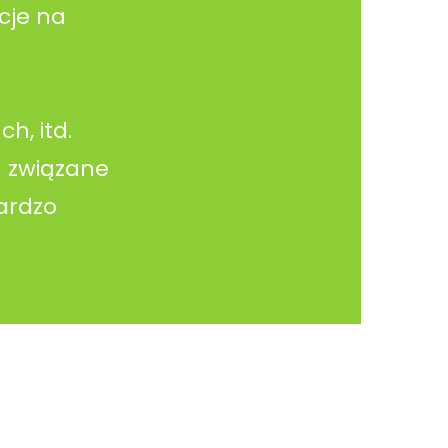
cje na
h, itd.
a związane
ardzo