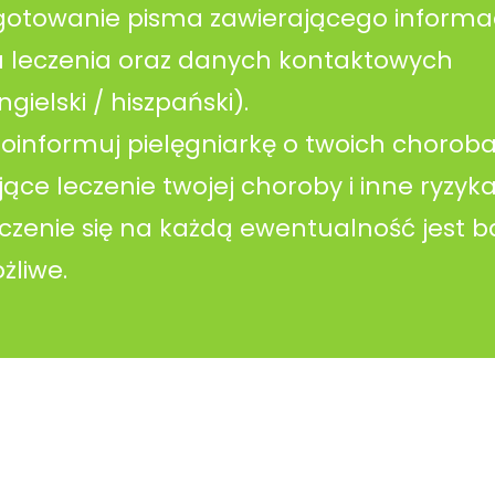
ygotowanie pisma zawierającego informa
u leczenia oraz danych kontaktowych
ielski / hiszpański).
informuj pielęgniarkę o twoich chorobac
ce leczenie twojej choroby i inne ryzyk
zenie się na każdą ewentualność jest b
żliwe.