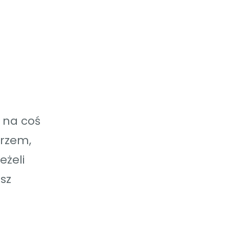
i na coś
arzem,
eżeli
sz