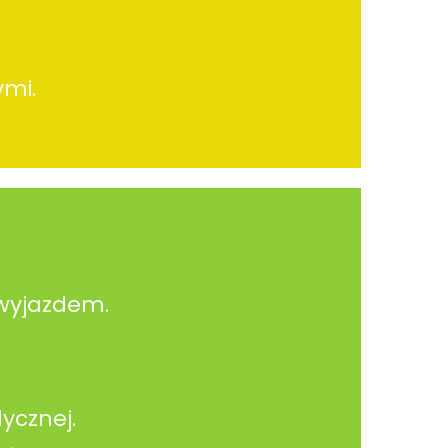
ymi.
 wyjazdem.
ycznej.