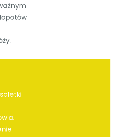
poważnym
kłopotów
óży.
soletki
owia.
enie