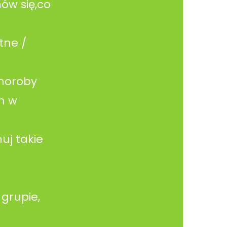
ów się,co
tne /
choroby
h w
uj takie
 grupie,