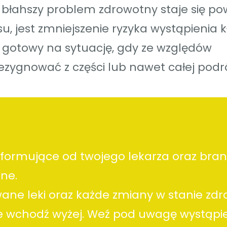
raz błahszy problem zdrowotny staje się 
, jest zmniejszenie ryzyka wystąpienia 
gotowy na sytuację, gdy ze względów
ezygnować z części lub nawet całej podr
nformujące od twojego lekarza oraz bran
ne.
ane leki oraz każde zmiany w stanie zdr
nie wchodź wyżej. Weź pod uwagę wystąpi