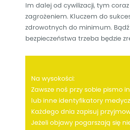
Im dalej od cywilizacji, tym co
zagrożeniem. Kluczem do sukcesu
zdrowotnych do minimum. Bądź 
bezpieczeństwa trzeba będzie zr
Na wysokości:
Zawsze noś przy sobie pismo i
lub inne identyfikatory medycz
Każdego dnia zapisuj przyjmow
Jeżeli objawy pogarszają się 