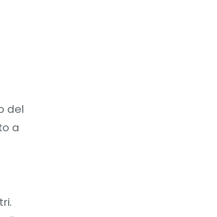
o del
to a
ri.