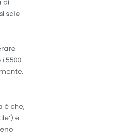
 di
si sale
erare
 i 5500
ormente.
a è che,
ile’) e
geno