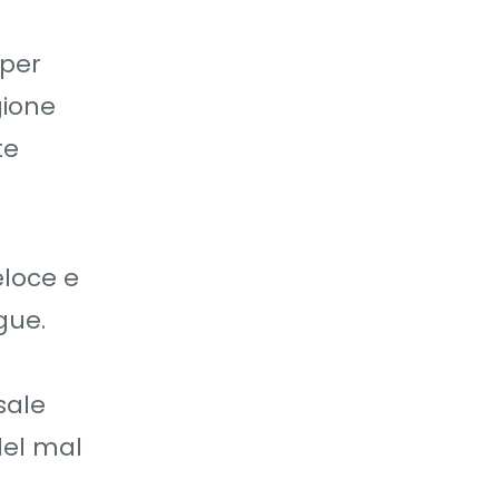
 per
gione
te
eloce e
gue.
sale
del mal