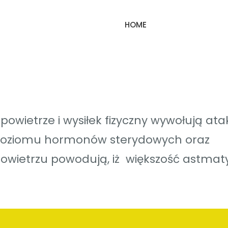
HOME
owietrze i wysiłek fizyczny wywołują ata
 poziomu hormonów sterydowych oraz
powietrzu powodują, iż większość astma