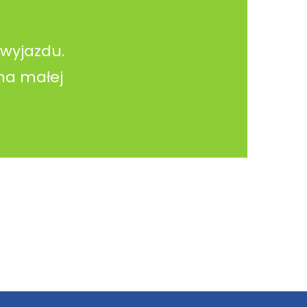
 wyjazdu.
 na małej