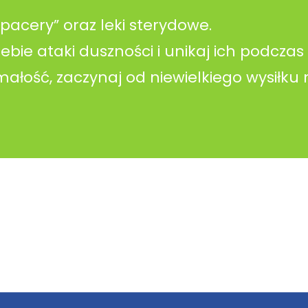
pacery” oraz leki sterydowe.
ebie ataki duszności i unikaj ich podczas
ałość, zaczynaj od niewielkiego wysiłku