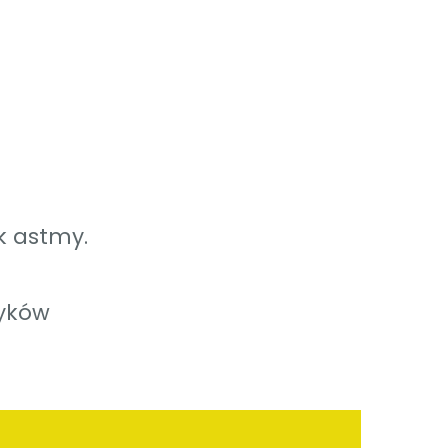
k astmy.
tyków