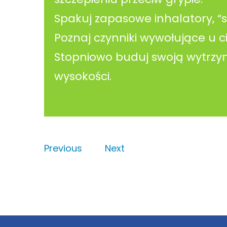
Spakuj zapasowe inhalatory, “s
Poznaj czynniki wywołujące u ci
Stopniowo buduj swoją wytrzym
wysokości.
Previous
Next