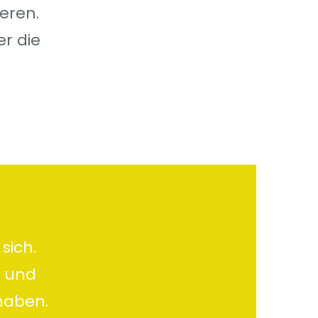
ieren.
er die
sich.
n und
haben.