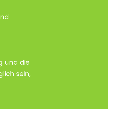
ind
g und die
lich sein,