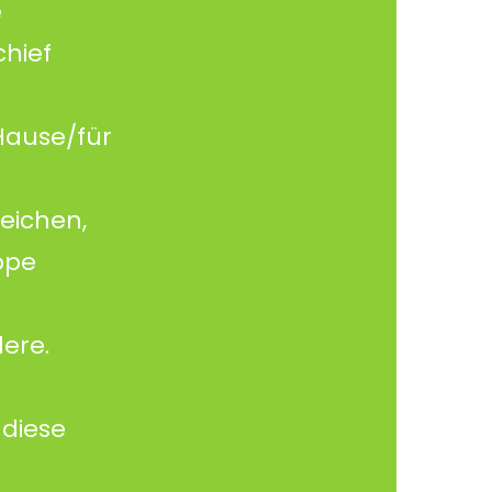
e
chief
 Hause/für
Zeichen,
ppe
dere.
 diese