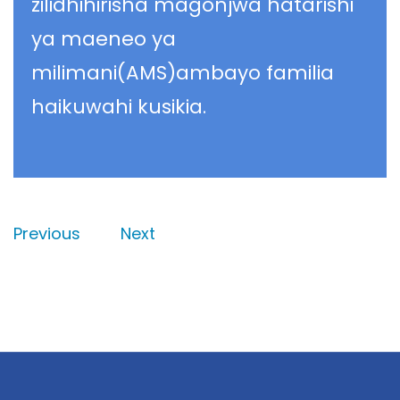
zilidhihirisha magonjwa hatarishi
ya maeneo ya
milimani(AMS)ambayo familia
haikuwahi kusikia.
Previous
Next