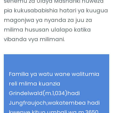
sehemu za Ulaya Mashariki huweza
pia kukusababishia hatari ya kuugua
magonjwa ya nyanda za juu za
milima hususan ulalapo katika
vibanda vya milimani.
Familia ya watu wane walitumia
reli mlima kuanzia
Grindelwald(m.1,034)hadi
Jungfraujoch,wakatembea hadi
kwenye kituo umbali wa m.3650