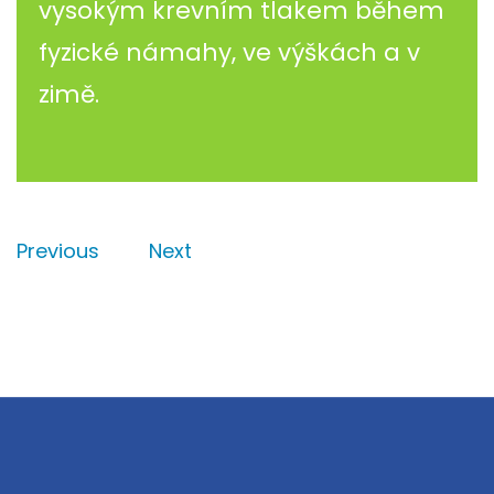
vysokým krevním tlakem během
fyzické námahy, ve výškách a v
zimě.
Previous
Next