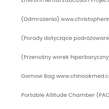
Environmental Education Projec
(Odmrożenia) www.christopherim
(Porady dotyczące podróżowan
(Przenośny worek hiperbaryczn
Gamow Bag www.chinookmed.
Portable Altitude Chamber (PA