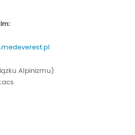
kim:
medeverest.pl
iązku Alpinizmu)
.acs