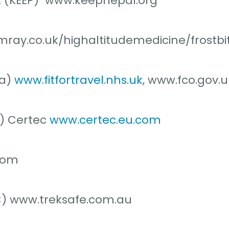
t (KEEP) www.keepnepal.org
ray.co.uk/highaltitudemedicine/frostbi
ia)
www.fitfortravel.nhs.uk
, www.fco.gov.u
y) Certec
www.certec.eu.com
com
C) www.treksafe.com.au