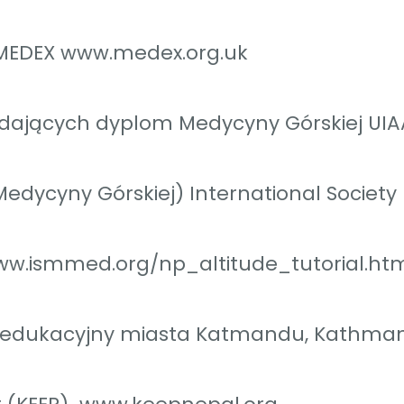
MEDEX www.medex.org.uk
siadających dyplom Medycyny Górskiej UIA
dycyny Górskiej) International Society
ww.ismmed.org/np_altitude_tutorial.ht
 edukacyjny miasta Katmandu, Kathma