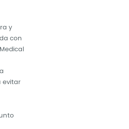
ra y
ida con
‘Medical
la
 evitar
junto