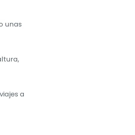
do unas
ltura,
iajes a