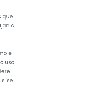
s que
ajan a
smo e
cluso
iere
si se