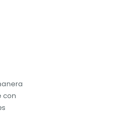
 manera
e con
es