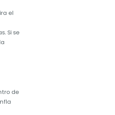
ra el
s. Si se
la
ntro de
nfla