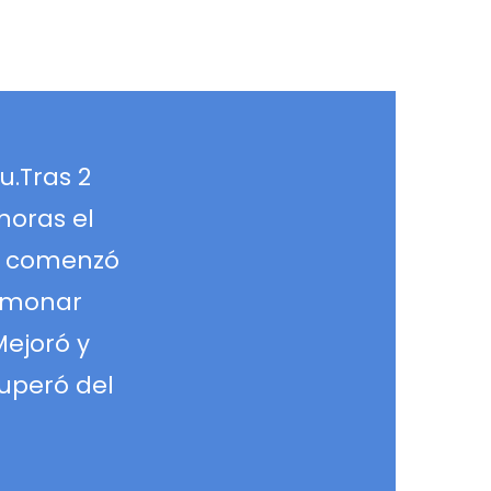
u.Tras 2
horas el
he comenzó
ulmonar
Mejoró y
cuperó del