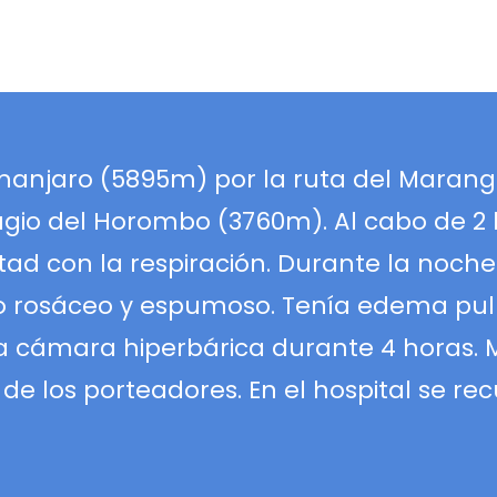
limanjaro (5895m) por la ruta del Marang
fugio del Horombo (3760m). Al cabo de 2 
ltad con la respiración. Durante la noc
to rosáceo y espumoso. Tenía edema p
na cámara hiperbárica durante 4 horas. 
e los porteadores. En el hospital se re