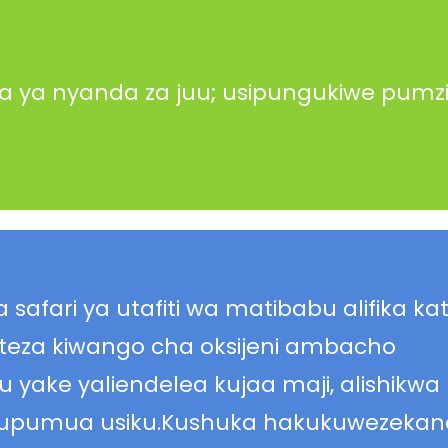
sa ya nyanda za juu; usipungukiwe pumz
safari ya utafiti wa matibabu alifika kat
teza kiwango cha oksijeni ambacho
yake yaliendelea kujaa maji, alishikwa
kupumua usiku.Kushuka hakukuwezekana