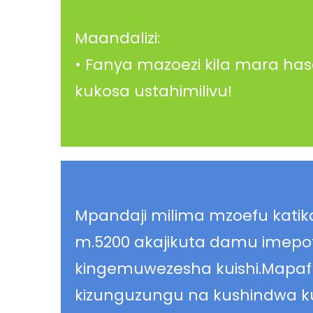
Maandalizi:
• Fanya mazoezi kila mara ha
kukosa ustahimilivu!
Mpandaji milima mzoefu katika 
m.5200 akajikuta damu imepo
kingemuwezesha kuishi.Mapafu 
kizunguzungu na kushindwa 