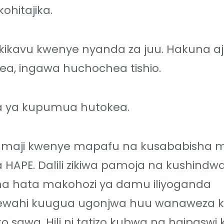
ohitajika.
i kikavu kwenye nyanda za juu. Hakuna a
kea, ingawa huchochea tishio.
a ya kupumua hutokea.
maji kwenye mapafu na kusababisha m
APE. Dalili zikiwa pamoja na kushindw
 hata makohozi ya damu iliyoganda
wahi kuugua ugonjwa huu wanaweza 
sawa. Hili ni tatizo kubwa na haipaswi ku