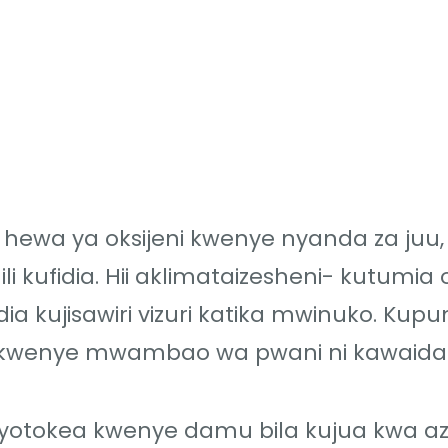
ewa ya oksijeni kwenye nyanda za juu,
 kufidia. Hii aklimataizesheni- kutumia o
ia kujisawiri vizuri katika mwinuko. Kup
li kwenye mwambao wa pwani ni kawaida
yotokea kwenye damu bila kujua kwa a