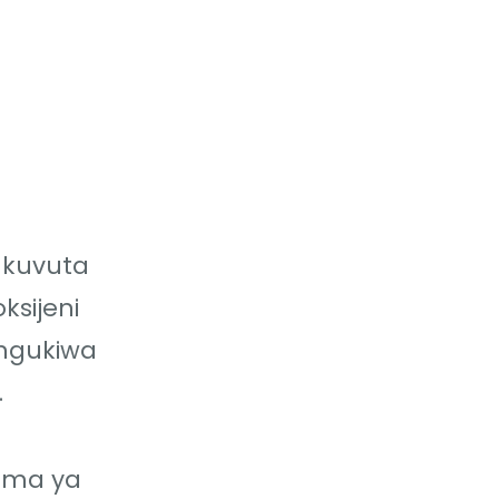
 kuvuta
ksijeni
ungukiwa
.
zma ya