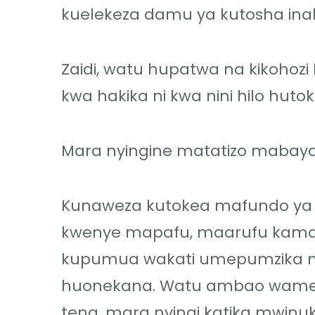
kuelekeza damu ya kutosha inak
Zaidi, watu hupatwa na kikohoz
kwa hakika ni kwa nini hilo huto
Mara nyingine matatizo mabay
Kunaweza kutokea mafundo ya 
kwenye mapafu, maarufu kama H
kupumua wakati umepumzika na
huonekana. Watu ambao wame
tena, mara nyingi katika mwinuko 