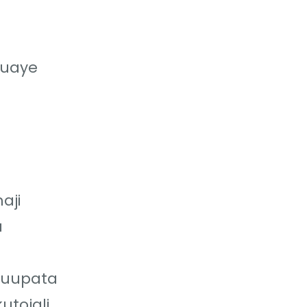
juaye
aji
a
kuupata
tojali.