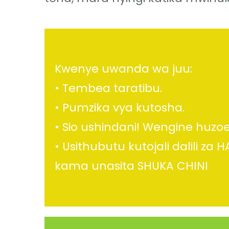
Kwenye uwanda wa juu:
• Tembea taratibu.
• Pumzika vya kutosha.
• Sio ushindani! Wengine huzo
• Usithubutu kutojali dalili za
kama unasita SHUKA CHINI