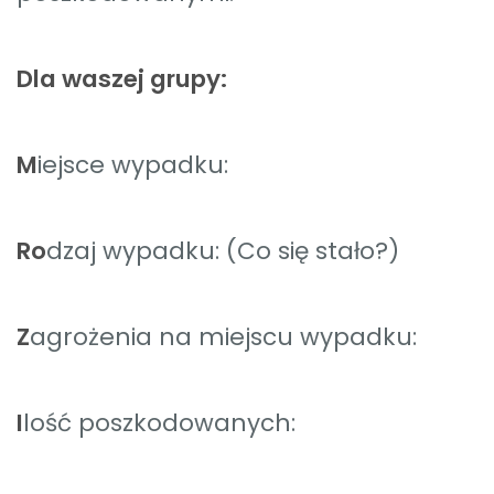
Dla waszej grupy:
M
iejsce wypadku:
Ro
dzaj wypadku: (Co się stało?)
Z
agrożenia na miejscu wypadku:
I
lość poszkodowanych: