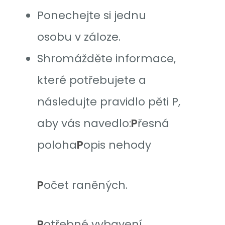
Ponechejte si jednu
osobu v záloze.
Shromážděte informace,
které potřebujete a
následujte pravidlo pěti P,
aby vás navedlo:
P
řesná
poloha
P
opis nehody
P
očet raněných.
P
otřebné vybavení