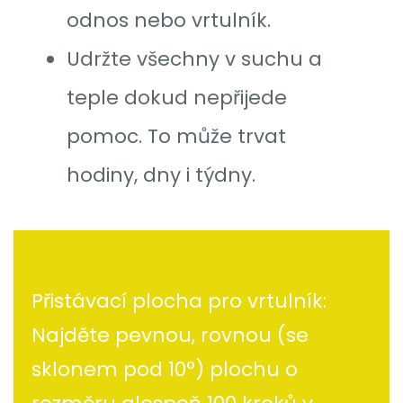
odnos nebo vrtulník.
Udržte všechny v suchu a
teple dokud nepřijede
pomoc. To může trvat
hodiny, dny i týdny.
Přistávací plocha pro vrtulník:
Najděte pevnou, rovnou (se
sklonem pod 10°) plochu o