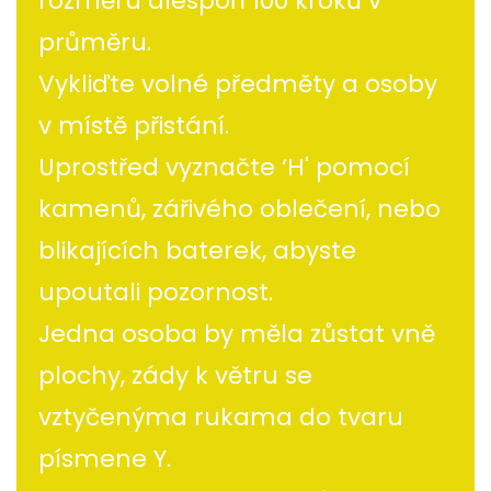
rozměru alespoň 100 kroků v
průměru.
Vykliďte volné předměty a osoby
v místě přistání.
Uprostřed vyznačte ‘H' pomocí
kamenů, zářivého oblečení, nebo
blikajících baterek, abyste
upoutali pozornost.
Jedna osoba by měla zůstat vně
plochy, zády k větru se
vztyčenýma rukama do tvaru
písmene Y.