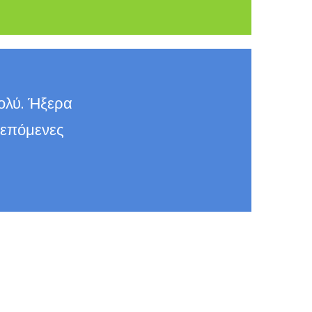
ολύ. Ήξερα
 επόμενες