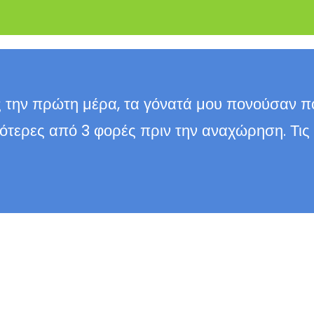
 την πρώτη μέρα, τα γόνατά μου πονούσαν π
σότερες από 3 φορές πριν την αναχώρηση. Τις