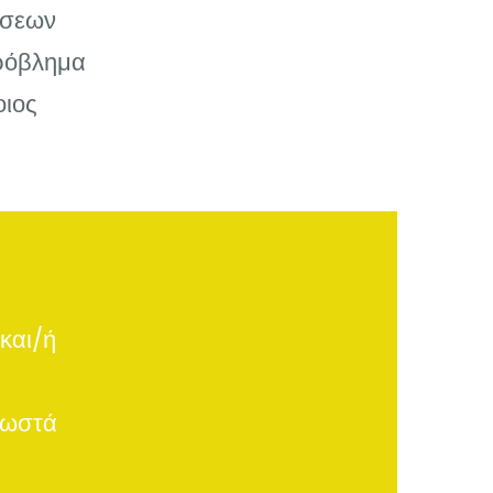
ώσεων
πρόβλημα
οιος
και/ή
σωστά