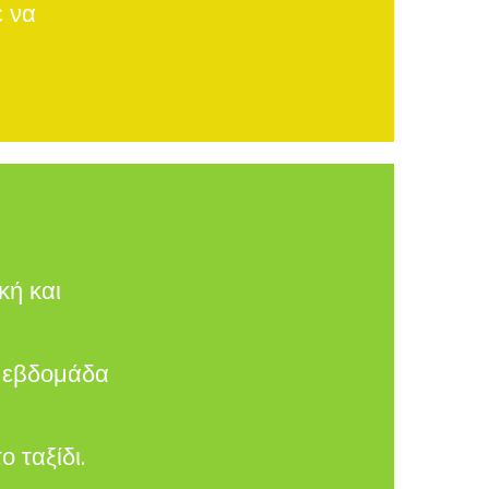
ε να
κή και
ε εβδομάδα
 ταξίδι.