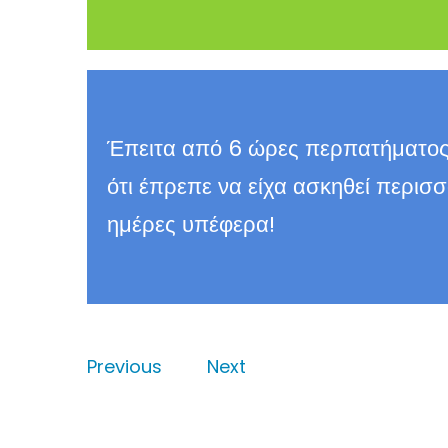
Έπειτα από 6 ώρες περπατήματος
ότι έπρεπε να είχα ασκηθεί περισ
ημέρες υπέφερα!
Previous
Next